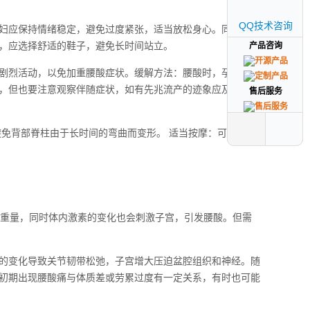
QQ技术咨询
QQ技术咨询
妇应保持情绪稳定，避免过度紧张，适当放松身心。同时，建
，应选择舒适的鞋子，避免长时间站立。
产品咨询
产品咨询
剧烈活动，以免加重腰酸症状。缓解方法：腰酸时，孕妇可以
，但也要注意观察伴随症状，如有先兆流产的迹象应及时就
售后服务
售后服务
避免背部脊柱由于长时间的弯曲而变形。 适当按摩：可以通过
的重量，同时体内激素的变化也会刺激子宫，引发腰酸。但需
的变化导致关节韧带松弛，子宫增大压迫盆腔组织和神经。随
初期出现腰酸痛与体质差或劳累过度有一定关系，有时也可能