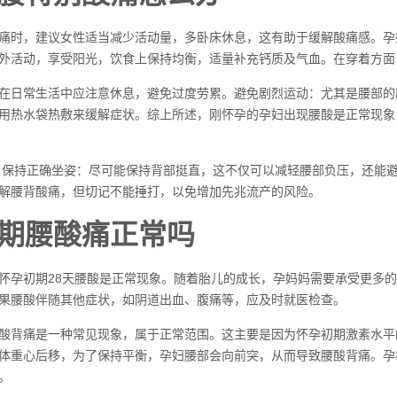
痛时，建议女性适当减少活动量，多卧床休息，这有助于缓解酸痛感。孕
外活动，享受阳光，饮食上保持均衡，适量补充钙质及气血。在穿着方面
在日常生活中应注意休息，避免过度劳累。避免剧烈运动：尤其是腰部的
用热水袋热敷来缓解症状。综上所述，刚怀孕的孕妇出现腰酸是正常现象
 保持正确坐姿：尽可能保持背部挺直，这不仅可以减轻腰部负压，还能
解腰背酸痛，但切记不能捶打，以免增加先兆流产的风险。
期腰酸痛正常吗
怀孕初期28天腰酸是正常现象。随着胎儿的成长，孕妈妈需要承受更多
果腰酸伴随其他症状，如阴道出血、腹痛等，应及时就医检查。
酸背痛是一种常见现象，属于正常范围。这主要是因为怀孕初期激素水平
体重心后移，为了保持平衡，孕妇腰部会向前突，从而导致腰酸背痛。孕
。