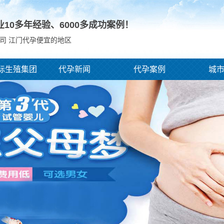
业10多年经验、
6000
多成功案例！
司 江门代孕便宜的地区
际生殖集团
代孕新闻
代孕案例
城