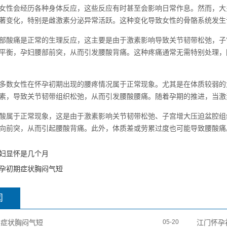
女性会经历各种身体反应，这些反应有时甚至会影响日常作息。然而，大
著变化，特别是雌激素分泌异常活跃。这种变化导致女性的骨骼系统发生
部酸痛是正常的生理反应，这主要是由于激素影响导致关节韧带松弛，子
平衡，孕妇腰部前突，从而引发腰酸背痛。这种疼痛通常无需特别处理，
多数女性在怀孕初期出现的腰疼情况属于正常现象。尤其是在体质较弱的
素，导致关节韧带组织松弛，从而引发腰酸腰痛。随着孕期的推进，当激
酸属于正常现象，这是由于激素影响关节韧带松弛、子宫增大压迫盆腔组
向前突，从而引起腰酸背痛。此外，体质差或劳累过度也可能导致腰酸痛
妇显怀是几个月
孕初期症状胸闷气短
闻
期症状胸闷气短
05-20
江门怀孕