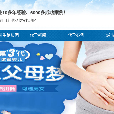
业10多年经验、
6000
多成功案例！
司 江门代孕便宜的地区
际生殖集团
代孕新闻
代孕案例
城