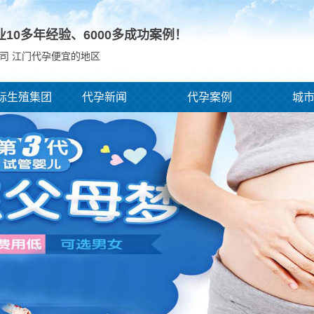
业10多年经验、
6000
多成功案例！
司 江门代孕便宜的地区
际生殖集团
代孕新闻
代孕案例
城