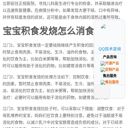
立即前往正规医院，寻找儿科医生进行专业的检查，并采取输液治疗
以迅速恢复健康。在病情分析中，如果发现大便干结、口中有异味，
并伴有轻度发烧的症状，这可能是由于身体内部的湿热过重所导致。
宝宝积食发烧怎么消食
江门1、宝宝积食发烧一定要祛除继续产生积食的因素，控制饮食，暂
QQ技术咨询
QQ技术咨询
时禁止食用肉类、不易消化、生冷、油炸的食物，主要以清淡、易消
产品咨询
产品咨询
化的饮食为主，比如白米粥等等，帮助加快消化、消积滞。如果必要
时可以服用有助于消化的药物，比如健胃消食片等等。
售后服务
售后服务
江门2、宝宝积食发烧的处理方法如下：控制饮食：祛除继续产生积食
的因素，暂时禁止食用肉类、不易消化、生冷、油炸的食物。以清
淡、易消化的饮食为主，如白米粥等，帮助加快消化、消积滞。药物
治疗：必要时可以服用有助于消化的药物，如健胃消食片等。
江门3、宝宝积食发烧拉肚子时，可以采取以下措施：调整饮食：对于
母乳喂养的宝宝，妈妈们在饮食上要特别注意，避免过于油腻或不易
消化的食物，以减少乳汁中对宝宝肠胃造成负担的成分。对于已经添