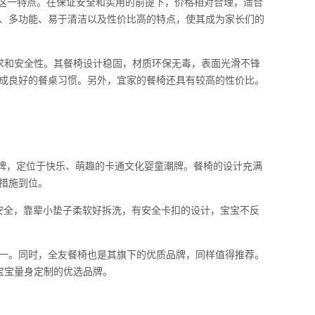
了这一特点。在保证安全和实用的前提下，价格相对合理，适合
、多功能、易于清洁以及性价比高的特点，使其成为家长们的
求和安全性。其餐椅设计稳固，材质环保无毒，表面光滑不锋
成良好的餐桌习惯。另外，宜家的餐椅还具有较高的性价比。
下的品牌，定位于快乐、萌趣的卡通文化婴童潮牌。餐椅的设计充满
措施到位。
稳固安全，靠辈小垫子柔软好拆洗，有安全卡扣的设计，宝宝不反
一。同时，全友餐椅也是其旗下的优质品牌，同样值得推荐。
为宝宝量身定制的优选品牌。