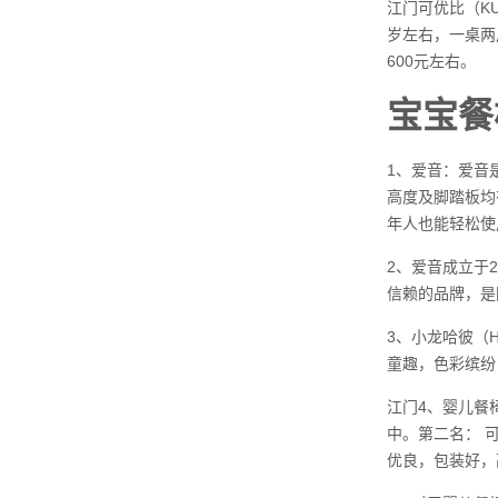
江门可优比（K
岁左右，一桌两
600元左右。
宝宝餐
1、爱音：爱音
高度及脚踏板均
年人也能轻松使
2、爱音成立于
信赖的品牌，是
3、小龙哈彼（
童趣，色彩缤纷
江门4、婴儿餐
中。第二名： 可
优良，包装好，