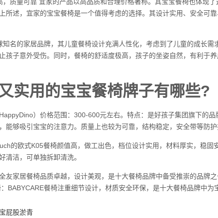
高，质量可靠 宜家的产品以高品质和合理价格著称。其宝宝餐椅也体现
上所述，宜家的宝宝餐椅是一个值得考虑的选择。其设计实用、安全可靠
球知名的家居品牌，其儿童餐椅设计充满人性化，考虑到了儿童的成长需
止孩子意外受伤。同时，餐椅的舒适度极高，孩子的坐姿自然，有利于养
又实用的宝宝餐椅牌子有哪些?
HappyDino）价格范围：300-600元左右。特点：是好孩子集团旗
，能够吸引宝宝的注意力。质量上也较为可靠，结构稳定，安全带等防护
：Pouch的欧式K05餐椅颜值高，做工出色，档位设计实用，材料厚实，
好清洁，可单独拆卸清洗。
全友家居餐椅品质卓越，设计美观，是十大餐椅品牌中备受推崇的品牌之
E餐椅：BABYCARE餐椅注重细节设计，材质安全环保，是十大餐椅品牌中
宝屁股淤青