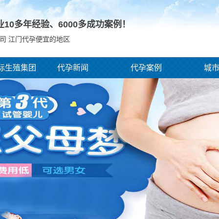
业10多年经验、
6000
多成功案例！
司 江门代孕便宜的地区
际生殖集团
代孕新闻
代孕案例
城