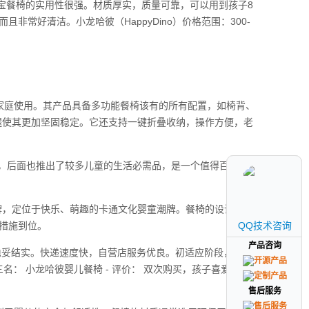
其宝宝餐椅的实用性很强。材质厚实，质量可靠，可以用到孩子8
常好清洁。小龙哈彼（HappyDino）价格范围：300-
家庭使用。其产品具备多功能餐椅该有的所有配置，如椅背、
腿使其更加坚固稳定。它还支持一键折叠收纳，操作方便，老
品，后面也推出了较多儿童的生活必需品，是一个值得百万家庭
下的品牌，定位于快乐、萌趣的卡通文化婴童潮牌。餐椅的设计充满
措施到位。
QQ技术咨询
QQ技术咨询
产品咨询
产品咨询
价： 稳妥结实。快递速度快，自营店服务优良。初适应阶段，观察
三名： 小龙哈彼婴儿餐椅 - 评价： 双次购买，孩子喜爱，产品
售后服务
售后服务