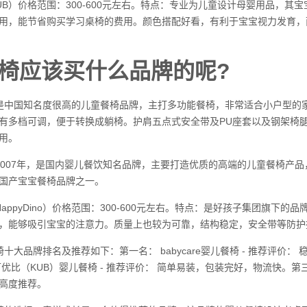
UB）价格范围：300-600元左右。特点：专业为儿童设计母婴用品，
用，能节省购买学习桌椅的费用。颜色搭配好看，有利于宝宝视力发育，而且非
椅应该买什么品牌的呢?
是中国知名度很高的儿童餐椅品牌，主打多功能餐椅，非常适合小户型的
有多档可调，便于转换成躺椅。护肩五点式安全带及PU座套以及钢架椅
用。
2007年，是国内婴儿餐饮知名品牌，主要打造优质的高端的儿童餐椅产
国产宝宝餐椅品牌之一。
HappyDino）价格范围：300-600元左右。特点：是好孩子集团旗
，能够吸引宝宝的注意力。质量上也较为可靠，结构稳定，安全带等防护
椅十大品牌排名及推荐如下：第一名： babycare婴儿餐椅 - 推荐评
优比（KUB）婴儿餐椅 - 推荐评价： 简单易装，包装完好，物流快。第
高度推荐。