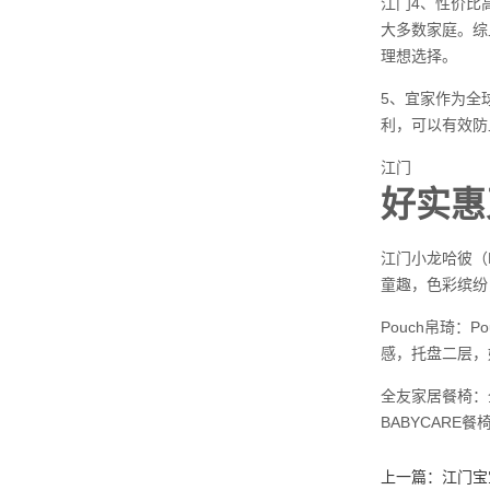
江门4、性价比
大多数家庭。综
理想选择。
5、宜家作为全
利，可以有效防
江门
好实惠
江门小龙哈彼（
童趣，色彩缤纷
Pouch帛琦
感，托盘二层，
全友家居餐椅：
BABYCAR
上一篇：
江门宝